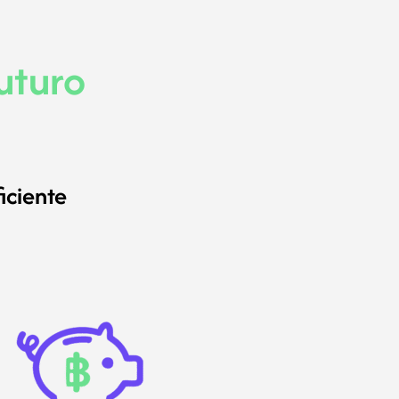
uturo
iciente