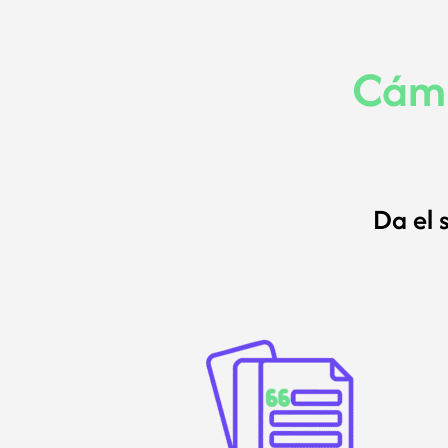
Cámb
Da el 